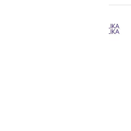
можете п
Также до
социальн