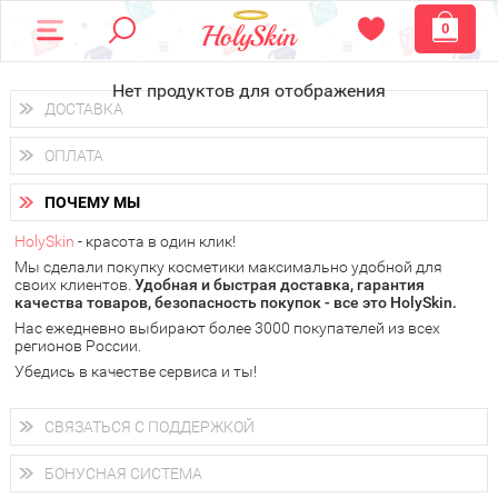
0
Нет продуктов для отображения
ДОСТАВКА
Доставка осуществляется
по всем городам России.
ОПЛАТА
Вы можете выбрать доставку курьером, Почтой России или
получить заказ в пунктах выдачи PickPoint или пункте
Вы можете оплатить свой заказ любым удобным способом:
самовывоза.
ПОЧЕМУ МЫ
наличными деньгами (
QIWI, ЮMoney, WebMoney
);
В 20 городах России доставка осуществляется уже
на
через интернет-банк (Альфа-банк, Сбербанк) и другими
следующий день.
HolySkin
- красота в один клик!
электронными способами.
Мы сделали покупку косметики максимально удобной для
у Вас всегда есть возможность получить
бесплатную
своих клиентов.
доставку от HolySkin.
Удобная и быстрая доставка, гарантия
качества товаров, безопасность покупок - все это HolySkin.
подробнее об условиях доставки и оплаты в Вашем городе
Нас ежедневно выбирают более 3000 покупателей из всех
регионов России.
Убедись в качестве сервиса и ты!
СВЯЗАТЬСЯ С ПОДДЕРЖКОЙ
+7 (800) 707-24-55
Мы будем рады ответить на все Ваши вопросы по работе
БОНУСНАЯ СИСТЕМА
магазина, проконсультировать по товарам, рассказать о