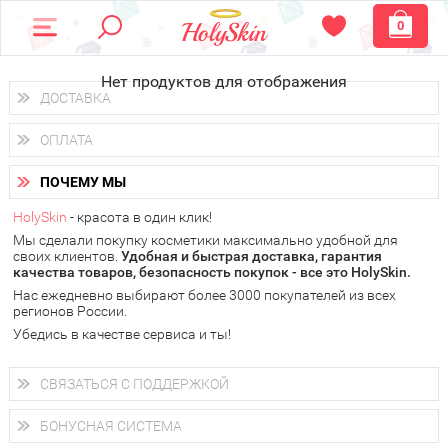
0
Нет продуктов для отображения
ДОСТАВКА
Доставка осуществляется
по всем городам России.
ОПЛАТА
Вы можете выбрать доставку курьером, Почтой России или
получить заказ в пунктах выдачи PickPoint или пункте
Вы можете оплатить свой заказ любым удобным способом:
самовывоза.
ПОЧЕМУ МЫ
наличными деньгами (
QIWI, ЮMoney, WebMoney
);
В 20 городах России доставка осуществляется уже
на
через интернет-банк (Альфа-банк, Сбербанк) и другими
следующий день.
HolySkin
- красота в один клик!
электронными способами.
Мы сделали покупку косметики максимально удобной для
у Вас всегда есть возможность получить
бесплатную
своих клиентов.
доставку от HolySkin.
Удобная и быстрая доставка, гарантия
качества товаров, безопасность покупок - все это HolySkin.
подробнее об условиях доставки и оплаты в Вашем городе
Нас ежедневно выбирают более 3000 покупателей из всех
регионов России.
Убедись в качестве сервиса и ты!
СВЯЗАТЬСЯ С ПОДДЕРЖКОЙ
+7 (800) 707-24-55
Мы будем рады ответить на все Ваши вопросы по работе
БОНУСНАЯ СИСТЕМА
магазина, проконсультировать по товарам, рассказать о