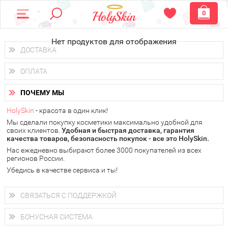
0
Нет продуктов для отображения
ДОСТАВКА
Доставка осуществляется
по всем городам России.
ОПЛАТА
Вы можете выбрать доставку курьером, Почтой России или
получить заказ в пунктах выдачи PickPoint или пункте
Вы можете оплатить свой заказ любым удобным способом:
самовывоза.
ПОЧЕМУ МЫ
наличными деньгами (
QIWI, ЮMoney, WebMoney
);
В 20 городах России доставка осуществляется уже
на
через интернет-банк (Альфа-банк, Сбербанк) и другими
следующий день.
HolySkin
- красота в один клик!
электронными способами.
Мы сделали покупку косметики максимально удобной для
у Вас всегда есть возможность получить
бесплатную
своих клиентов.
доставку от HolySkin.
Удобная и быстрая доставка, гарантия
качества товаров, безопасность покупок - все это HolySkin.
подробнее об условиях доставки и оплаты в Вашем городе
Нас ежедневно выбирают более 3000 покупателей из всех
регионов России.
Убедись в качестве сервиса и ты!
СВЯЗАТЬСЯ С ПОДДЕРЖКОЙ
+7 (800) 707-24-55
Мы будем рады ответить на все Ваши вопросы по работе
БОНУСНАЯ СИСТЕМА
магазина, проконсультировать по товарам, рассказать о