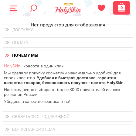
0
Нет продуктов для отображения
ДОСТАВКА
Доставка осуществляется
по всем городам России.
ОПЛАТА
Вы можете выбрать доставку курьером, Почтой России или
получить заказ в пунктах выдачи PickPoint или пункте
Вы можете оплатить свой заказ любым удобным способом:
самовывоза.
ПОЧЕМУ МЫ
наличными деньгами (
QIWI, ЮMoney, WebMoney
);
В 20 городах России доставка осуществляется уже
на
через интернет-банк (Альфа-банк, Сбербанк) и другими
следующий день.
HolySkin
- красота в один клик!
электронными способами.
Мы сделали покупку косметики максимально удобной для
у Вас всегда есть возможность получить
бесплатную
своих клиентов.
доставку от HolySkin.
Удобная и быстрая доставка, гарантия
качества товаров, безопасность покупок - все это HolySkin.
подробнее об условиях доставки и оплаты в Вашем городе
Нас ежедневно выбирают более 3000 покупателей из всех
регионов России.
Убедись в качестве сервиса и ты!
СВЯЗАТЬСЯ С ПОДДЕРЖКОЙ
+7 (800) 707-24-55
Мы будем рады ответить на все Ваши вопросы по работе
БОНУСНАЯ СИСТЕМА
магазина, проконсультировать по товарам, рассказать о