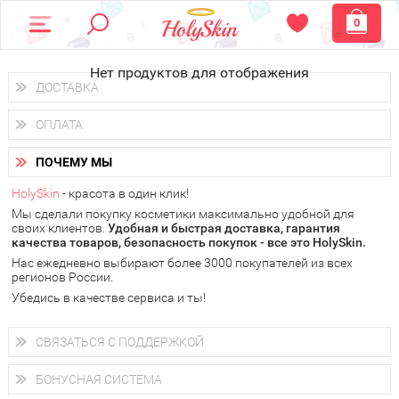
0
Нет продуктов для отображения
ДОСТАВКА
Доставка осуществляется
по всем городам России.
ОПЛАТА
Вы можете выбрать доставку курьером, Почтой России или
получить заказ в пунктах выдачи PickPoint или пункте
Вы можете оплатить свой заказ любым удобным способом:
самовывоза.
ПОЧЕМУ МЫ
наличными деньгами (
QIWI, ЮMoney, WebMoney
);
В 20 городах России доставка осуществляется уже
на
через интернет-банк (Альфа-банк, Сбербанк) и другими
следующий день.
HolySkin
- красота в один клик!
электронными способами.
Мы сделали покупку косметики максимально удобной для
у Вас всегда есть возможность получить
бесплатную
своих клиентов.
доставку от HolySkin.
Удобная и быстрая доставка, гарантия
качества товаров, безопасность покупок - все это HolySkin.
подробнее об условиях доставки и оплаты в Вашем городе
Нас ежедневно выбирают более 3000 покупателей из всех
регионов России.
Убедись в качестве сервиса и ты!
СВЯЗАТЬСЯ С ПОДДЕРЖКОЙ
+7 (800) 707-24-55
Мы будем рады ответить на все Ваши вопросы по работе
БОНУСНАЯ СИСТЕМА
магазина, проконсультировать по товарам, рассказать о