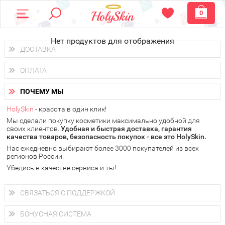
0
Нет продуктов для отображения
ДОСТАВКА
Доставка осуществляется
по всем городам России.
ОПЛАТА
Вы можете выбрать доставку курьером, Почтой России или
получить заказ в пунктах выдачи PickPoint или пункте
Вы можете оплатить свой заказ любым удобным способом:
самовывоза.
ПОЧЕМУ МЫ
наличными деньгами (
QIWI, ЮMoney, WebMoney
);
В 20 городах России доставка осуществляется уже
на
через интернет-банк (Альфа-банк, Сбербанк) и другими
следующий день.
HolySkin
- красота в один клик!
электронными способами.
Мы сделали покупку косметики максимально удобной для
у Вас всегда есть возможность получить
бесплатную
своих клиентов.
доставку от HolySkin.
Удобная и быстрая доставка, гарантия
качества товаров, безопасность покупок - все это HolySkin.
подробнее об условиях доставки и оплаты в Вашем городе
Нас ежедневно выбирают более 3000 покупателей из всех
регионов России.
Убедись в качестве сервиса и ты!
СВЯЗАТЬСЯ С ПОДДЕРЖКОЙ
+7 (800) 707-24-55
Мы будем рады ответить на все Ваши вопросы по работе
БОНУСНАЯ СИСТЕМА
магазина, проконсультировать по товарам, рассказать о