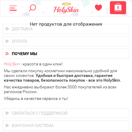
0
Нет продуктов для отображения
ДОСТАВКА
Доставка осуществляется
по всем городам России.
ОПЛАТА
Вы можете выбрать доставку курьером, Почтой России или
получить заказ в пунктах выдачи PickPoint или пункте
Вы можете оплатить свой заказ любым удобным способом:
самовывоза.
ПОЧЕМУ МЫ
наличными деньгами (
QIWI, ЮMoney, WebMoney
);
В 20 городах России доставка осуществляется уже
на
через интернет-банк (Альфа-банк, Сбербанк) и другими
следующий день.
HolySkin
- красота в один клик!
электронными способами.
Мы сделали покупку косметики максимально удобной для
у Вас всегда есть возможность получить
бесплатную
своих клиентов.
доставку от HolySkin.
Удобная и быстрая доставка, гарантия
качества товаров, безопасность покупок - все это HolySkin.
подробнее об условиях доставки и оплаты в Вашем городе
Нас ежедневно выбирают более 3000 покупателей из всех
регионов России.
Убедись в качестве сервиса и ты!
СВЯЗАТЬСЯ С ПОДДЕРЖКОЙ
+7 (800) 707-24-55
Мы будем рады ответить на все Ваши вопросы по работе
БОНУСНАЯ СИСТЕМА
магазина, проконсультировать по товарам, рассказать о