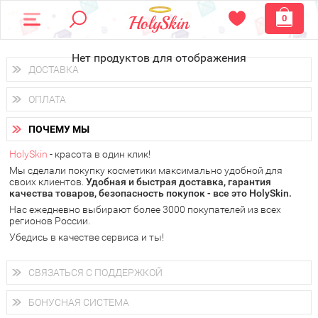
0
Нет продуктов для отображения
ДОСТАВКА
Доставка осуществляется
по всем городам России.
ОПЛАТА
Вы можете выбрать доставку курьером, Почтой России или
получить заказ в пунктах выдачи PickPoint или пункте
Вы можете оплатить свой заказ любым удобным способом:
самовывоза.
ПОЧЕМУ МЫ
наличными деньгами (
QIWI, ЮMoney, WebMoney
);
В 20 городах России доставка осуществляется уже
на
через интернет-банк (Альфа-банк, Сбербанк) и другими
следующий день.
HolySkin
- красота в один клик!
электронными способами.
Мы сделали покупку косметики максимально удобной для
у Вас всегда есть возможность получить
бесплатную
своих клиентов.
доставку от HolySkin.
Удобная и быстрая доставка, гарантия
качества товаров, безопасность покупок - все это HolySkin.
подробнее об условиях доставки и оплаты в Вашем городе
Нас ежедневно выбирают более 3000 покупателей из всех
регионов России.
Убедись в качестве сервиса и ты!
СВЯЗАТЬСЯ С ПОДДЕРЖКОЙ
+7 (800) 707-24-55
Мы будем рады ответить на все Ваши вопросы по работе
БОНУСНАЯ СИСТЕМА
магазина, проконсультировать по товарам, рассказать о