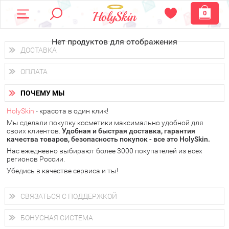
0
Нет продуктов для отображения
ДОСТАВКА
Доставка осуществляется
по всем городам России.
ОПЛАТА
Вы можете выбрать доставку курьером, Почтой России или
получить заказ в пунктах выдачи PickPoint или пункте
Вы можете оплатить свой заказ любым удобным способом:
самовывоза.
ПОЧЕМУ МЫ
наличными деньгами (
QIWI, ЮMoney, WebMoney
);
В 20 городах России доставка осуществляется уже
на
через интернет-банк (Альфа-банк, Сбербанк) и другими
следующий день.
HolySkin
- красота в один клик!
электронными способами.
Мы сделали покупку косметики максимально удобной для
у Вас всегда есть возможность получить
бесплатную
своих клиентов.
доставку от HolySkin.
Удобная и быстрая доставка, гарантия
качества товаров, безопасность покупок - все это HolySkin.
подробнее об условиях доставки и оплаты в Вашем городе
Нас ежедневно выбирают более 3000 покупателей из всех
регионов России.
Убедись в качестве сервиса и ты!
СВЯЗАТЬСЯ С ПОДДЕРЖКОЙ
+7 (800) 707-24-55
Мы будем рады ответить на все Ваши вопросы по работе
БОНУСНАЯ СИСТЕМА
магазина, проконсультировать по товарам, рассказать о