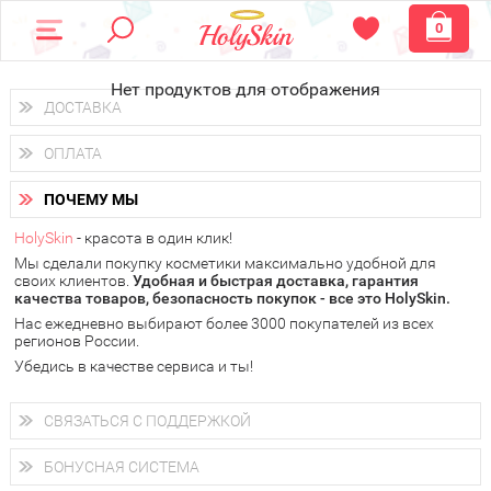
0
Нет продуктов для отображения
ДОСТАВКА
Доставка осуществляется
по всем городам России.
ОПЛАТА
Вы можете выбрать доставку курьером, Почтой России или
получить заказ в пунктах выдачи PickPoint или пункте
Вы можете оплатить свой заказ любым удобным способом:
самовывоза.
ПОЧЕМУ МЫ
наличными деньгами (
QIWI, ЮMoney, WebMoney
);
В 20 городах России доставка осуществляется уже
на
через интернет-банк (Альфа-банк, Сбербанк) и другими
следующий день.
HolySkin
- красота в один клик!
электронными способами.
Мы сделали покупку косметики максимально удобной для
у Вас всегда есть возможность получить
бесплатную
своих клиентов.
доставку от HolySkin.
Удобная и быстрая доставка, гарантия
качества товаров, безопасность покупок - все это HolySkin.
подробнее об условиях доставки и оплаты в Вашем городе
Нас ежедневно выбирают более 3000 покупателей из всех
регионов России.
Убедись в качестве сервиса и ты!
СВЯЗАТЬСЯ С ПОДДЕРЖКОЙ
+7 (800) 707-24-55
Мы будем рады ответить на все Ваши вопросы по работе
БОНУСНАЯ СИСТЕМА
магазина, проконсультировать по товарам, рассказать о