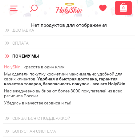
0
Нет продуктов для отображения
ДОСТАВКА
Доставка осуществляется
по всем городам России.
ОПЛАТА
Вы можете выбрать доставку курьером, Почтой России или
получить заказ в пунктах выдачи PickPoint или пункте
Вы можете оплатить свой заказ любым удобным способом:
самовывоза.
ПОЧЕМУ МЫ
наличными деньгами (
QIWI, ЮMoney, WebMoney
);
В 20 городах России доставка осуществляется уже
на
через интернет-банк (Альфа-банк, Сбербанк) и другими
следующий день.
HolySkin
- красота в один клик!
электронными способами.
Мы сделали покупку косметики максимально удобной для
у Вас всегда есть возможность получить
бесплатную
своих клиентов.
доставку от HolySkin.
Удобная и быстрая доставка, гарантия
качества товаров, безопасность покупок - все это HolySkin.
подробнее об условиях доставки и оплаты в Вашем городе
Нас ежедневно выбирают более 3000 покупателей из всех
регионов России.
Убедись в качестве сервиса и ты!
СВЯЗАТЬСЯ С ПОДДЕРЖКОЙ
+7 (800) 707-24-55
Мы будем рады ответить на все Ваши вопросы по работе
БОНУСНАЯ СИСТЕМА
магазина, проконсультировать по товарам, рассказать о