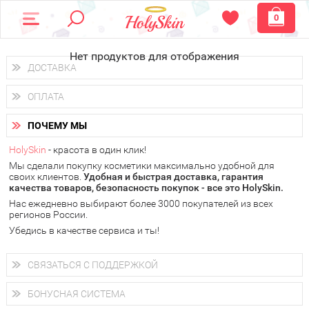
0
Нет продуктов для отображения
ДОСТАВКА
Доставка осуществляется
по всем городам России.
ОПЛАТА
Вы можете выбрать доставку курьером, Почтой России или
получить заказ в пунктах выдачи PickPoint или пункте
Вы можете оплатить свой заказ любым удобным способом:
самовывоза.
ПОЧЕМУ МЫ
наличными деньгами (
QIWI, ЮMoney, WebMoney
);
В 20 городах России доставка осуществляется уже
на
через интернет-банк (Альфа-банк, Сбербанк) и другими
следующий день.
HolySkin
- красота в один клик!
электронными способами.
Мы сделали покупку косметики максимально удобной для
у Вас всегда есть возможность получить
бесплатную
своих клиентов.
доставку от HolySkin.
Удобная и быстрая доставка, гарантия
качества товаров, безопасность покупок - все это HolySkin.
подробнее об условиях доставки и оплаты в Вашем городе
Нас ежедневно выбирают более 3000 покупателей из всех
регионов России.
Убедись в качестве сервиса и ты!
СВЯЗАТЬСЯ С ПОДДЕРЖКОЙ
+7 (800) 707-24-55
Мы будем рады ответить на все Ваши вопросы по работе
БОНУСНАЯ СИСТЕМА
магазина, проконсультировать по товарам, рассказать о