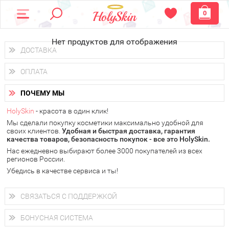
0
Нет продуктов для отображения
ДОСТАВКА
Доставка осуществляется
по всем городам России.
ОПЛАТА
Вы можете выбрать доставку курьером, Почтой России или
получить заказ в пунктах выдачи PickPoint или пункте
Вы можете оплатить свой заказ любым удобным способом:
самовывоза.
ПОЧЕМУ МЫ
наличными деньгами (
QIWI, ЮMoney, WebMoney
);
В 20 городах России доставка осуществляется уже
на
через интернет-банк (Альфа-банк, Сбербанк) и другими
следующий день.
HolySkin
- красота в один клик!
электронными способами.
Мы сделали покупку косметики максимально удобной для
у Вас всегда есть возможность получить
бесплатную
своих клиентов.
доставку от HolySkin.
Удобная и быстрая доставка, гарантия
качества товаров, безопасность покупок - все это HolySkin.
подробнее об условиях доставки и оплаты в Вашем городе
Нас ежедневно выбирают более 3000 покупателей из всех
регионов России.
Убедись в качестве сервиса и ты!
СВЯЗАТЬСЯ С ПОДДЕРЖКОЙ
+7 (800) 707-24-55
Мы будем рады ответить на все Ваши вопросы по работе
БОНУСНАЯ СИСТЕМА
магазина, проконсультировать по товарам, рассказать о