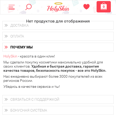
0
Нет продуктов для отображения
ДОСТАВКА
Доставка осуществляется
по всем городам России.
ОПЛАТА
Вы можете выбрать доставку курьером, Почтой России или
получить заказ в пунктах выдачи PickPoint или пункте
Вы можете оплатить свой заказ любым удобным способом:
самовывоза.
ПОЧЕМУ МЫ
наличными деньгами (
QIWI, ЮMoney, WebMoney
);
В 20 городах России доставка осуществляется уже
на
через интернет-банк (Альфа-банк, Сбербанк) и другими
следующий день.
HolySkin
- красота в один клик!
электронными способами.
Мы сделали покупку косметики максимально удобной для
у Вас всегда есть возможность получить
бесплатную
своих клиентов.
доставку от HolySkin.
Удобная и быстрая доставка, гарантия
качества товаров, безопасность покупок - все это HolySkin.
подробнее об условиях доставки и оплаты в Вашем городе
Нас ежедневно выбирают более 3000 покупателей из всех
регионов России.
Убедись в качестве сервиса и ты!
СВЯЗАТЬСЯ С ПОДДЕРЖКОЙ
+7 (800) 707-24-55
Мы будем рады ответить на все Ваши вопросы по работе
БОНУСНАЯ СИСТЕМА
магазина, проконсультировать по товарам, рассказать о