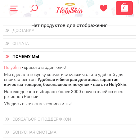
0
Нет продуктов для отображения
ДОСТАВКА
Доставка осуществляется
по всем городам России.
ОПЛАТА
Вы можете выбрать доставку курьером, Почтой России или
получить заказ в пунктах выдачи PickPoint или пункте
Вы можете оплатить свой заказ любым удобным способом:
самовывоза.
ПОЧЕМУ МЫ
наличными деньгами (
QIWI, ЮMoney, WebMoney
);
В 20 городах России доставка осуществляется уже
на
через интернет-банк (Альфа-банк, Сбербанк) и другими
следующий день.
HolySkin
- красота в один клик!
электронными способами.
Мы сделали покупку косметики максимально удобной для
у Вас всегда есть возможность получить
бесплатную
своих клиентов.
доставку от HolySkin.
Удобная и быстрая доставка, гарантия
качества товаров, безопасность покупок - все это HolySkin.
подробнее об условиях доставки и оплаты в Вашем городе
Нас ежедневно выбирают более 3000 покупателей из всех
регионов России.
Убедись в качестве сервиса и ты!
СВЯЗАТЬСЯ С ПОДДЕРЖКОЙ
+7 (800) 707-24-55
Мы будем рады ответить на все Ваши вопросы по работе
БОНУСНАЯ СИСТЕМА
магазина, проконсультировать по товарам, рассказать о