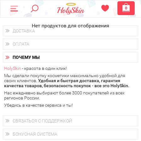
0
Нет продуктов для отображения
ДОСТАВКА
Доставка осуществляется
по всем городам России.
ОПЛАТА
Вы можете выбрать доставку курьером, Почтой России или
получить заказ в пунктах выдачи PickPoint или пункте
Вы можете оплатить свой заказ любым удобным способом:
самовывоза.
ПОЧЕМУ МЫ
наличными деньгами (
QIWI, ЮMoney, WebMoney
);
В 20 городах России доставка осуществляется уже
на
через интернет-банк (Альфа-банк, Сбербанк) и другими
следующий день.
HolySkin
- красота в один клик!
электронными способами.
Мы сделали покупку косметики максимально удобной для
у Вас всегда есть возможность получить
бесплатную
своих клиентов.
доставку от HolySkin.
Удобная и быстрая доставка, гарантия
качества товаров, безопасность покупок - все это HolySkin.
подробнее об условиях доставки и оплаты в Вашем городе
Нас ежедневно выбирают более 3000 покупателей из всех
регионов России.
Убедись в качестве сервиса и ты!
СВЯЗАТЬСЯ С ПОДДЕРЖКОЙ
+7 (800) 707-24-55
Мы будем рады ответить на все Ваши вопросы по работе
БОНУСНАЯ СИСТЕМА
магазина, проконсультировать по товарам, рассказать о