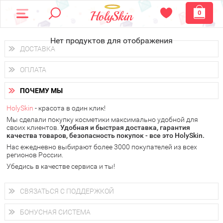
0
Нет продуктов для отображения
ДОСТАВКА
Доставка осуществляется
по всем городам России.
ОПЛАТА
Вы можете выбрать доставку курьером, Почтой России или
получить заказ в пунктах выдачи PickPoint или пункте
Вы можете оплатить свой заказ любым удобным способом:
самовывоза.
ПОЧЕМУ МЫ
наличными деньгами (
QIWI, ЮMoney, WebMoney
);
В 20 городах России доставка осуществляется уже
на
через интернет-банк (Альфа-банк, Сбербанк) и другими
следующий день.
HolySkin
- красота в один клик!
электронными способами.
Мы сделали покупку косметики максимально удобной для
у Вас всегда есть возможность получить
бесплатную
своих клиентов.
доставку от HolySkin.
Удобная и быстрая доставка, гарантия
качества товаров, безопасность покупок - все это HolySkin.
подробнее об условиях доставки и оплаты в Вашем городе
Нас ежедневно выбирают более 3000 покупателей из всех
регионов России.
Убедись в качестве сервиса и ты!
СВЯЗАТЬСЯ С ПОДДЕРЖКОЙ
+7 (800) 707-24-55
Мы будем рады ответить на все Ваши вопросы по работе
БОНУСНАЯ СИСТЕМА
магазина, проконсультировать по товарам, рассказать о