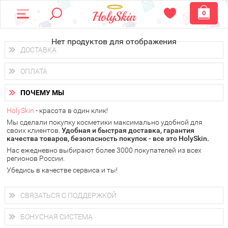
0
Нет продуктов для отображения
ДОСТАВКА
Доставка осуществляется
по всем городам России.
ОПЛАТА
Вы можете выбрать доставку курьером, Почтой России или
получить заказ в пунктах выдачи PickPoint или пункте
Вы можете оплатить свой заказ любым удобным способом:
самовывоза.
ПОЧЕМУ МЫ
наличными деньгами (
QIWI, ЮMoney, WebMoney
);
В 20 городах России доставка осуществляется уже
на
через интернет-банк (Альфа-банк, Сбербанк) и другими
следующий день.
HolySkin
- красота в один клик!
электронными способами.
Мы сделали покупку косметики максимально удобной для
у Вас всегда есть возможность получить
бесплатную
своих клиентов.
доставку от HolySkin.
Удобная и быстрая доставка, гарантия
качества товаров, безопасность покупок - все это HolySkin.
подробнее об условиях доставки и оплаты в Вашем городе
Нас ежедневно выбирают более 3000 покупателей из всех
регионов России.
Убедись в качестве сервиса и ты!
СВЯЗАТЬСЯ С ПОДДЕРЖКОЙ
+7 (800) 707-24-55
Мы будем рады ответить на все Ваши вопросы по работе
БОНУСНАЯ СИСТЕМА
магазина, проконсультировать по товарам, рассказать о