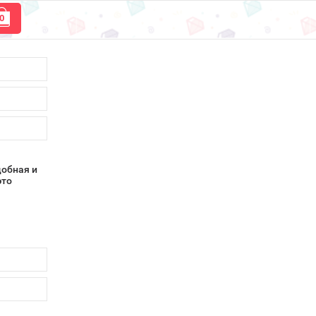
0
 пунктах
n.
собами.
добная и
это
ующих
ые Вы