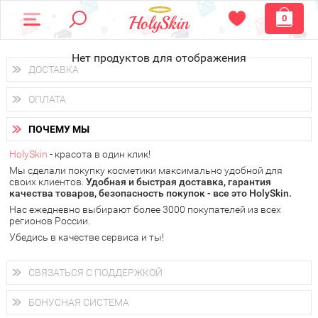
0
Нет продуктов для отображения
ДОСТАВКА
Доставка осуществляется
по всем городам России.
ОПЛАТА
Вы можете выбрать доставку курьером, Почтой России или
получить заказ в пунктах выдачи PickPoint или пункте
Вы можете оплатить свой заказ любым удобным способом:
самовывоза.
ПОЧЕМУ МЫ
наличными деньгами (
QIWI, ЮMoney, WebMoney
);
В 20 городах России доставка осуществляется уже
на
через интернет-банк (Альфа-банк, Сбербанк) и другими
следующий день.
HolySkin
- красота в один клик!
электронными способами.
Мы сделали покупку косметики максимально удобной для
у Вас всегда есть возможность получить
бесплатную
своих клиентов.
доставку от HolySkin.
Удобная и быстрая доставка, гарантия
качества товаров, безопасность покупок - все это HolySkin.
подробнее об условиях доставки и оплаты в Вашем городе
Нас ежедневно выбирают более 3000 покупателей из всех
регионов России.
Убедись в качестве сервиса и ты!
СВЯЗАТЬСЯ С ПОДДЕРЖКОЙ
+7 (800) 707-24-55
Мы будем рады ответить на все Ваши вопросы по работе
БОНУСНАЯ СИСТЕМА
магазина, проконсультировать по товарам, рассказать о