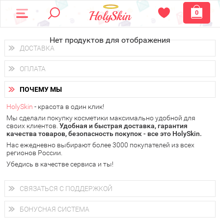
0
Нет продуктов для отображения
ДОСТАВКА
Доставка осуществляется
по всем городам России.
ОПЛАТА
Вы можете выбрать доставку курьером, Почтой России или
получить заказ в пунктах выдачи PickPoint или пункте
Вы можете оплатить свой заказ любым удобным способом:
самовывоза.
ПОЧЕМУ МЫ
наличными деньгами (
QIWI, ЮMoney, WebMoney
);
В 20 городах России доставка осуществляется уже
на
через интернет-банк (Альфа-банк, Сбербанк) и другими
следующий день.
HolySkin
- красота в один клик!
электронными способами.
Мы сделали покупку косметики максимально удобной для
у Вас всегда есть возможность получить
бесплатную
своих клиентов.
доставку от HolySkin.
Удобная и быстрая доставка, гарантия
качества товаров, безопасность покупок - все это HolySkin.
подробнее об условиях доставки и оплаты в Вашем городе
Нас ежедневно выбирают более 3000 покупателей из всех
регионов России.
Убедись в качестве сервиса и ты!
СВЯЗАТЬСЯ С ПОДДЕРЖКОЙ
+7 (800) 707-24-55
Мы будем рады ответить на все Ваши вопросы по работе
БОНУСНАЯ СИСТЕМА
магазина, проконсультировать по товарам, рассказать о