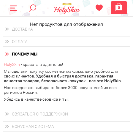
0
Нет продуктов для отображения
ДОСТАВКА
Доставка осуществляется
по всем городам России.
ОПЛАТА
Вы можете выбрать доставку курьером, Почтой России или
получить заказ в пунктах выдачи PickPoint или пункте
Вы можете оплатить свой заказ любым удобным способом:
самовывоза.
ПОЧЕМУ МЫ
наличными деньгами (
QIWI, ЮMoney, WebMoney
);
В 20 городах России доставка осуществляется уже
на
через интернет-банк (Альфа-банк, Сбербанк) и другими
следующий день.
HolySkin
- красота в один клик!
электронными способами.
Мы сделали покупку косметики максимально удобной для
у Вас всегда есть возможность получить
бесплатную
своих клиентов.
доставку от HolySkin.
Удобная и быстрая доставка, гарантия
качества товаров, безопасность покупок - все это HolySkin.
подробнее об условиях доставки и оплаты в Вашем городе
Нас ежедневно выбирают более 3000 покупателей из всех
регионов России.
Убедись в качестве сервиса и ты!
СВЯЗАТЬСЯ С ПОДДЕРЖКОЙ
+7 (800) 707-24-55
Мы будем рады ответить на все Ваши вопросы по работе
БОНУСНАЯ СИСТЕМА
магазина, проконсультировать по товарам, рассказать о