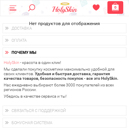
0
Нет продуктов для отображения
ДОСТАВКА
Доставка осуществляется
по всем городам России.
ОПЛАТА
Вы можете выбрать доставку курьером, Почтой России или
получить заказ в пунктах выдачи PickPoint или пункте
Вы можете оплатить свой заказ любым удобным способом:
самовывоза.
ПОЧЕМУ МЫ
наличными деньгами (
QIWI, ЮMoney, WebMoney
);
В 20 городах России доставка осуществляется уже
на
через интернет-банк (Альфа-банк, Сбербанк) и другими
следующий день.
HolySkin
- красота в один клик!
электронными способами.
Мы сделали покупку косметики максимально удобной для
у Вас всегда есть возможность получить
бесплатную
своих клиентов.
доставку от HolySkin.
Удобная и быстрая доставка, гарантия
качества товаров, безопасность покупок - все это HolySkin.
подробнее об условиях доставки и оплаты в Вашем городе
Нас ежедневно выбирают более 3000 покупателей из всех
регионов России.
Убедись в качестве сервиса и ты!
СВЯЗАТЬСЯ С ПОДДЕРЖКОЙ
+7 (800) 707-24-55
Мы будем рады ответить на все Ваши вопросы по работе
БОНУСНАЯ СИСТЕМА
магазина, проконсультировать по товарам, рассказать о