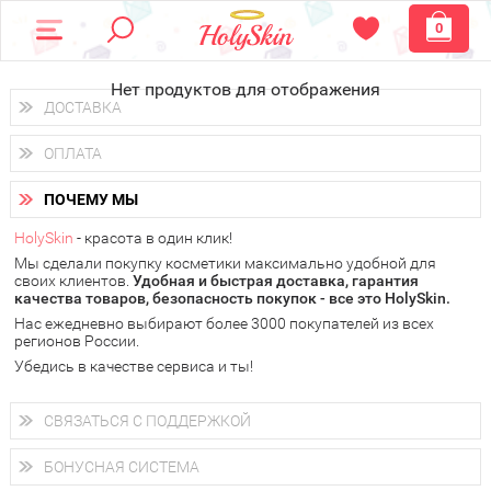
0
Нет продуктов для отображения
ДОСТАВКА
Доставка осуществляется
по всем городам России.
ОПЛАТА
Вы можете выбрать доставку курьером, Почтой России или
получить заказ в пунктах выдачи PickPoint или пункте
Вы можете оплатить свой заказ любым удобным способом:
самовывоза.
ПОЧЕМУ МЫ
наличными деньгами (
QIWI, ЮMoney, WebMoney
);
В 20 городах России доставка осуществляется уже
на
через интернет-банк (Альфа-банк, Сбербанк) и другими
следующий день.
HolySkin
- красота в один клик!
электронными способами.
Мы сделали покупку косметики максимально удобной для
у Вас всегда есть возможность получить
бесплатную
своих клиентов.
доставку от HolySkin.
Удобная и быстрая доставка, гарантия
качества товаров, безопасность покупок - все это HolySkin.
подробнее об условиях доставки и оплаты в Вашем городе
Нас ежедневно выбирают более 3000 покупателей из всех
регионов России.
Убедись в качестве сервиса и ты!
СВЯЗАТЬСЯ С ПОДДЕРЖКОЙ
+7 (800) 707-24-55
Мы будем рады ответить на все Ваши вопросы по работе
БОНУСНАЯ СИСТЕМА
магазина, проконсультировать по товарам, рассказать о