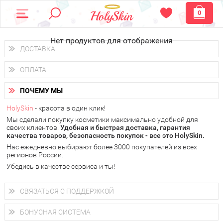
0
Нет продуктов для отображения
ДОСТАВКА
Доставка осуществляется
по всем городам России.
ОПЛАТА
Вы можете выбрать доставку курьером, Почтой России или
получить заказ в пунктах выдачи PickPoint или пункте
Вы можете оплатить свой заказ любым удобным способом:
самовывоза.
ПОЧЕМУ МЫ
наличными деньгами (
QIWI, ЮMoney, WebMoney
);
В 20 городах России доставка осуществляется уже
на
через интернет-банк (Альфа-банк, Сбербанк) и другими
следующий день.
HolySkin
- красота в один клик!
электронными способами.
Мы сделали покупку косметики максимально удобной для
у Вас всегда есть возможность получить
бесплатную
своих клиентов.
доставку от HolySkin.
Удобная и быстрая доставка, гарантия
качества товаров, безопасность покупок - все это HolySkin.
подробнее об условиях доставки и оплаты в Вашем городе
Нас ежедневно выбирают более 3000 покупателей из всех
регионов России.
Убедись в качестве сервиса и ты!
СВЯЗАТЬСЯ С ПОДДЕРЖКОЙ
+7 (800) 707-24-55
Мы будем рады ответить на все Ваши вопросы по работе
БОНУСНАЯ СИСТЕМА
магазина, проконсультировать по товарам, рассказать о