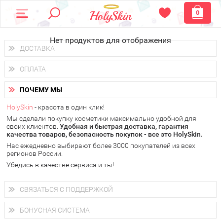
0
Нет продуктов для отображения
ДОСТАВКА
Доставка осуществляется
по всем городам России.
ОПЛАТА
Вы можете выбрать доставку курьером, Почтой России или
получить заказ в пунктах выдачи PickPoint или пункте
Вы можете оплатить свой заказ любым удобным способом:
самовывоза.
ПОЧЕМУ МЫ
наличными деньгами (
QIWI, ЮMoney, WebMoney
);
В 20 городах России доставка осуществляется уже
на
через интернет-банк (Альфа-банк, Сбербанк) и другими
следующий день.
HolySkin
- красота в один клик!
электронными способами.
Мы сделали покупку косметики максимально удобной для
у Вас всегда есть возможность получить
бесплатную
своих клиентов.
доставку от HolySkin.
Удобная и быстрая доставка, гарантия
качества товаров, безопасность покупок - все это HolySkin.
подробнее об условиях доставки и оплаты в Вашем городе
Нас ежедневно выбирают более 3000 покупателей из всех
регионов России.
Убедись в качестве сервиса и ты!
СВЯЗАТЬСЯ С ПОДДЕРЖКОЙ
+7 (800) 707-24-55
Мы будем рады ответить на все Ваши вопросы по работе
БОНУСНАЯ СИСТЕМА
магазина, проконсультировать по товарам, рассказать о