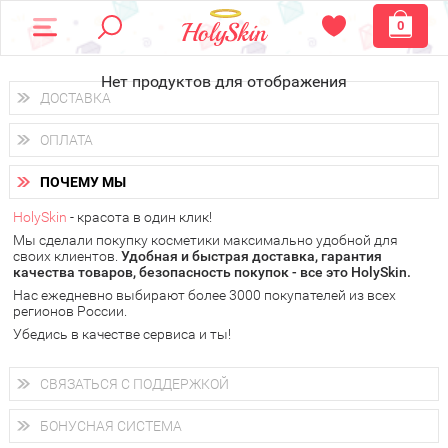
0
Нет продуктов для отображения
ДОСТАВКА
Доставка осуществляется
по всем городам России.
ОПЛАТА
Вы можете выбрать доставку курьером, Почтой России или
получить заказ в пунктах выдачи PickPoint или пункте
Вы можете оплатить свой заказ любым удобным способом:
самовывоза.
ПОЧЕМУ МЫ
наличными деньгами (
QIWI, ЮMoney, WebMoney
);
В 20 городах России доставка осуществляется уже
на
через интернет-банк (Альфа-банк, Сбербанк) и другими
следующий день.
HolySkin
- красота в один клик!
электронными способами.
Мы сделали покупку косметики максимально удобной для
у Вас всегда есть возможность получить
бесплатную
своих клиентов.
доставку от HolySkin.
Удобная и быстрая доставка, гарантия
качества товаров, безопасность покупок - все это HolySkin.
подробнее об условиях доставки и оплаты в Вашем городе
Нас ежедневно выбирают более 3000 покупателей из всех
регионов России.
Убедись в качестве сервиса и ты!
СВЯЗАТЬСЯ С ПОДДЕРЖКОЙ
+7 (800) 707-24-55
Мы будем рады ответить на все Ваши вопросы по работе
БОНУСНАЯ СИСТЕМА
магазина, проконсультировать по товарам, рассказать о