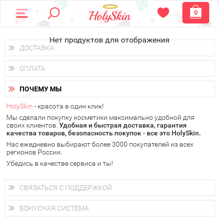
0
Нет продуктов для отображения
ДОСТАВКА
Доставка осуществляется
по всем городам России.
ОПЛАТА
Вы можете выбрать доставку курьером, Почтой России или
получить заказ в пунктах выдачи PickPoint или пункте
Вы можете оплатить свой заказ любым удобным способом:
самовывоза.
ПОЧЕМУ МЫ
наличными деньгами (
QIWI, ЮMoney, WebMoney
);
В 20 городах России доставка осуществляется уже
на
через интернет-банк (Альфа-банк, Сбербанк) и другими
следующий день.
HolySkin
- красота в один клик!
электронными способами.
Мы сделали покупку косметики максимально удобной для
у Вас всегда есть возможность получить
бесплатную
своих клиентов.
доставку от HolySkin.
Удобная и быстрая доставка, гарантия
качества товаров, безопасность покупок - все это HolySkin.
подробнее об условиях доставки и оплаты в Вашем городе
Нас ежедневно выбирают более 3000 покупателей из всех
регионов России.
Убедись в качестве сервиса и ты!
СВЯЗАТЬСЯ С ПОДДЕРЖКОЙ
+7 (800) 707-24-55
Мы будем рады ответить на все Ваши вопросы по работе
БОНУСНАЯ СИСТЕМА
магазина, проконсультировать по товарам, рассказать о