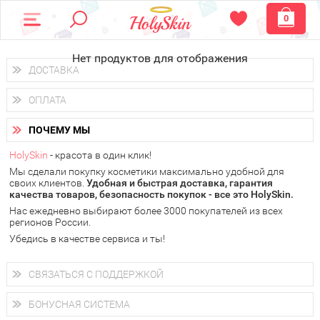
0
Нет продуктов для отображения
ДОСТАВКА
Доставка осуществляется
по всем городам России.
ОПЛАТА
Вы можете выбрать доставку курьером, Почтой России или
получить заказ в пунктах выдачи PickPoint или пункте
Вы можете оплатить свой заказ любым удобным способом:
самовывоза.
ПОЧЕМУ МЫ
наличными деньгами (
QIWI, ЮMoney, WebMoney
);
В 20 городах России доставка осуществляется уже
на
через интернет-банк (Альфа-банк, Сбербанк) и другими
следующий день.
HolySkin
- красота в один клик!
электронными способами.
Мы сделали покупку косметики максимально удобной для
у Вас всегда есть возможность получить
бесплатную
своих клиентов.
доставку от HolySkin.
Удобная и быстрая доставка, гарантия
качества товаров, безопасность покупок - все это HolySkin.
подробнее об условиях доставки и оплаты в Вашем городе
Нас ежедневно выбирают более 3000 покупателей из всех
регионов России.
Убедись в качестве сервиса и ты!
СВЯЗАТЬСЯ С ПОДДЕРЖКОЙ
+7 (800) 707-24-55
Мы будем рады ответить на все Ваши вопросы по работе
БОНУСНАЯ СИСТЕМА
магазина, проконсультировать по товарам, рассказать о