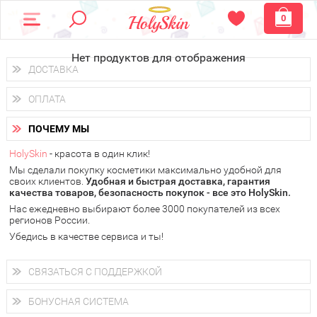
0
Нет продуктов для отображения
ДОСТАВКА
Доставка осуществляется
по всем городам России.
ОПЛАТА
Вы можете выбрать доставку курьером, Почтой России или
получить заказ в пунктах выдачи PickPoint или пункте
Вы можете оплатить свой заказ любым удобным способом:
самовывоза.
ПОЧЕМУ МЫ
наличными деньгами (
QIWI, ЮMoney, WebMoney
);
В 20 городах России доставка осуществляется уже
на
через интернет-банк (Альфа-банк, Сбербанк) и другими
следующий день.
HolySkin
- красота в один клик!
электронными способами.
Мы сделали покупку косметики максимально удобной для
у Вас всегда есть возможность получить
бесплатную
своих клиентов.
доставку от HolySkin.
Удобная и быстрая доставка, гарантия
качества товаров, безопасность покупок - все это HolySkin.
подробнее об условиях доставки и оплаты в Вашем городе
Нас ежедневно выбирают более 3000 покупателей из всех
регионов России.
Убедись в качестве сервиса и ты!
СВЯЗАТЬСЯ С ПОДДЕРЖКОЙ
+7 (800) 707-24-55
Мы будем рады ответить на все Ваши вопросы по работе
БОНУСНАЯ СИСТЕМА
магазина, проконсультировать по товарам, рассказать о