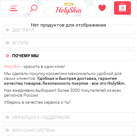
0
Нет продуктов для отображения
ДОСТАВКА
Доставка осуществляется
по всем городам России.
ОПЛАТА
Вы можете выбрать доставку курьером, Почтой России или
получить заказ в пунктах выдачи PickPoint или пункте
Вы можете оплатить свой заказ любым удобным способом:
самовывоза.
ПОЧЕМУ МЫ
наличными деньгами (
QIWI, ЮMoney, WebMoney
);
В 20 городах России доставка осуществляется уже
на
через интернет-банк (Альфа-банк, Сбербанк) и другими
следующий день.
HolySkin
- красота в один клик!
электронными способами.
Мы сделали покупку косметики максимально удобной для
у Вас всегда есть возможность получить
бесплатную
своих клиентов.
доставку от HolySkin.
Удобная и быстрая доставка, гарантия
качества товаров, безопасность покупок - все это HolySkin.
подробнее об условиях доставки и оплаты в Вашем городе
Нас ежедневно выбирают более 3000 покупателей из всех
регионов России.
Убедись в качестве сервиса и ты!
СВЯЗАТЬСЯ С ПОДДЕРЖКОЙ
+7 (800) 707-24-55
Мы будем рады ответить на все Ваши вопросы по работе
БОНУСНАЯ СИСТЕМА
магазина, проконсультировать по товарам, рассказать о