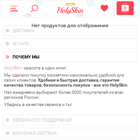
0
Нет продуктов для отображения
ДОСТАВКА
Доставка осуществляется
по всем городам России.
ОПЛАТА
Вы можете выбрать доставку курьером, Почтой России или
получить заказ в пунктах выдачи PickPoint или пункте
Вы можете оплатить свой заказ любым удобным способом:
самовывоза.
ПОЧЕМУ МЫ
наличными деньгами (
QIWI, ЮMoney, WebMoney
);
В 20 городах России доставка осуществляется уже
на
через интернет-банк (Альфа-банк, Сбербанк) и другими
следующий день.
HolySkin
- красота в один клик!
электронными способами.
Мы сделали покупку косметики максимально удобной для
у Вас всегда есть возможность получить
бесплатную
своих клиентов.
доставку от HolySkin.
Удобная и быстрая доставка, гарантия
качества товаров, безопасность покупок - все это HolySkin.
подробнее об условиях доставки и оплаты в Вашем городе
Нас ежедневно выбирают более 3000 покупателей из всех
регионов России.
Убедись в качестве сервиса и ты!
СВЯЗАТЬСЯ С ПОДДЕРЖКОЙ
+7 (800) 707-24-55
Мы будем рады ответить на все Ваши вопросы по работе
БОНУСНАЯ СИСТЕМА
магазина, проконсультировать по товарам, рассказать о