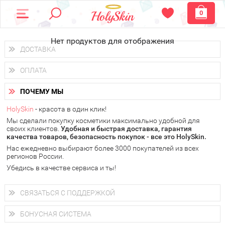
0
Нет продуктов для отображения
ДОСТАВКА
Доставка осуществляется
по всем городам России.
ОПЛАТА
Вы можете выбрать доставку курьером, Почтой России или
получить заказ в пунктах выдачи PickPoint или пункте
Вы можете оплатить свой заказ любым удобным способом:
самовывоза.
ПОЧЕМУ МЫ
наличными деньгами (
QIWI, ЮMoney, WebMoney
);
В 20 городах России доставка осуществляется уже
на
через интернет-банк (Альфа-банк, Сбербанк) и другими
следующий день.
HolySkin
- красота в один клик!
электронными способами.
Мы сделали покупку косметики максимально удобной для
у Вас всегда есть возможность получить
бесплатную
своих клиентов.
доставку от HolySkin.
Удобная и быстрая доставка, гарантия
качества товаров, безопасность покупок - все это HolySkin.
подробнее об условиях доставки и оплаты в Вашем городе
Нас ежедневно выбирают более 3000 покупателей из всех
регионов России.
Убедись в качестве сервиса и ты!
СВЯЗАТЬСЯ С ПОДДЕРЖКОЙ
+7 (800) 707-24-55
Мы будем рады ответить на все Ваши вопросы по работе
БОНУСНАЯ СИСТЕМА
магазина, проконсультировать по товарам, рассказать о