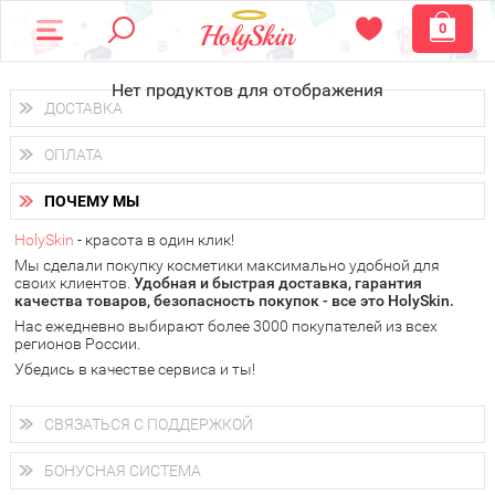
0
Нет продуктов для отображения
ДОСТАВКА
Доставка осуществляется
по всем городам России.
ОПЛАТА
Вы можете выбрать доставку курьером, Почтой России или
получить заказ в пунктах выдачи PickPoint или пункте
Вы можете оплатить свой заказ любым удобным способом:
самовывоза.
ПОЧЕМУ МЫ
наличными деньгами (
QIWI, ЮMoney, WebMoney
);
В 20 городах России доставка осуществляется уже
на
через интернет-банк (Альфа-банк, Сбербанк) и другими
следующий день.
HolySkin
- красота в один клик!
электронными способами.
Мы сделали покупку косметики максимально удобной для
у Вас всегда есть возможность получить
бесплатную
своих клиентов.
доставку от HolySkin.
Удобная и быстрая доставка, гарантия
качества товаров, безопасность покупок - все это HolySkin.
подробнее об условиях доставки и оплаты в Вашем городе
Нас ежедневно выбирают более 3000 покупателей из всех
регионов России.
Убедись в качестве сервиса и ты!
СВЯЗАТЬСЯ С ПОДДЕРЖКОЙ
+7 (800) 707-24-55
Мы будем рады ответить на все Ваши вопросы по работе
БОНУСНАЯ СИСТЕМА
магазина, проконсультировать по товарам, рассказать о