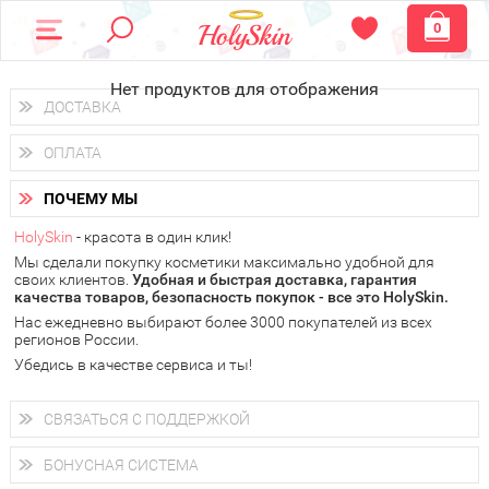
0
Нет продуктов для отображения
ДОСТАВКА
Доставка осуществляется
по всем городам России.
ОПЛАТА
Вы можете выбрать доставку курьером, Почтой России или
получить заказ в пунктах выдачи PickPoint или пункте
Вы можете оплатить свой заказ любым удобным способом:
самовывоза.
ПОЧЕМУ МЫ
наличными деньгами (
QIWI, ЮMoney, WebMoney
);
В 20 городах России доставка осуществляется уже
на
через интернет-банк (Альфа-банк, Сбербанк) и другими
следующий день.
HolySkin
- красота в один клик!
электронными способами.
Мы сделали покупку косметики максимально удобной для
у Вас всегда есть возможность получить
бесплатную
своих клиентов.
доставку от HolySkin.
Удобная и быстрая доставка, гарантия
качества товаров, безопасность покупок - все это HolySkin.
подробнее об условиях доставки и оплаты в Вашем городе
Нас ежедневно выбирают более 3000 покупателей из всех
регионов России.
Убедись в качестве сервиса и ты!
СВЯЗАТЬСЯ С ПОДДЕРЖКОЙ
+7 (800) 707-24-55
Мы будем рады ответить на все Ваши вопросы по работе
БОНУСНАЯ СИСТЕМА
магазина, проконсультировать по товарам, рассказать о