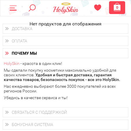
0
Нет продуктов для отображения
ДОСТАВКА
Доставка осуществляется
по всем городам России.
ОПЛАТА
Вы можете выбрать доставку курьером, Почтой России или
получить заказ в пунктах выдачи PickPoint или пункте
Вы можете оплатить свой заказ любым удобным способом:
самовывоза.
ПОЧЕМУ МЫ
наличными деньгами (
QIWI, ЮMoney, WebMoney
);
В 20 городах России доставка осуществляется уже
на
через интернет-банк (Альфа-банк, Сбербанк) и другими
следующий день.
HolySkin
- красота в один клик!
электронными способами.
Мы сделали покупку косметики максимально удобной для
у Вас всегда есть возможность получить
бесплатную
своих клиентов.
доставку от HolySkin.
Удобная и быстрая доставка, гарантия
качества товаров, безопасность покупок - все это HolySkin.
подробнее об условиях доставки и оплаты в Вашем городе
Нас ежедневно выбирают более 3000 покупателей из всех
регионов России.
Убедись в качестве сервиса и ты!
СВЯЗАТЬСЯ С ПОДДЕРЖКОЙ
+7 (800) 707-24-55
Мы будем рады ответить на все Ваши вопросы по работе
БОНУСНАЯ СИСТЕМА
магазина, проконсультировать по товарам, рассказать о