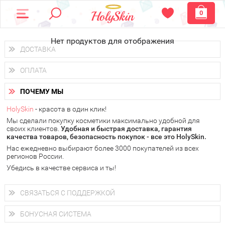
0
Нет продуктов для отображения
ДОСТАВКА
Доставка осуществляется
по всем городам России.
ОПЛАТА
Вы можете выбрать доставку курьером, Почтой России или
получить заказ в пунктах выдачи PickPoint или пункте
Вы можете оплатить свой заказ любым удобным способом:
самовывоза.
ПОЧЕМУ МЫ
наличными деньгами (
QIWI, ЮMoney, WebMoney
);
В 20 городах России доставка осуществляется уже
на
через интернет-банк (Альфа-банк, Сбербанк) и другими
следующий день.
HolySkin
- красота в один клик!
электронными способами.
Мы сделали покупку косметики максимально удобной для
у Вас всегда есть возможность получить
бесплатную
своих клиентов.
доставку от HolySkin.
Удобная и быстрая доставка, гарантия
качества товаров, безопасность покупок - все это HolySkin.
подробнее об условиях доставки и оплаты в Вашем городе
Нас ежедневно выбирают более 3000 покупателей из всех
регионов России.
Убедись в качестве сервиса и ты!
СВЯЗАТЬСЯ С ПОДДЕРЖКОЙ
+7 (800) 707-24-55
Мы будем рады ответить на все Ваши вопросы по работе
БОНУСНАЯ СИСТЕМА
магазина, проконсультировать по товарам, рассказать о