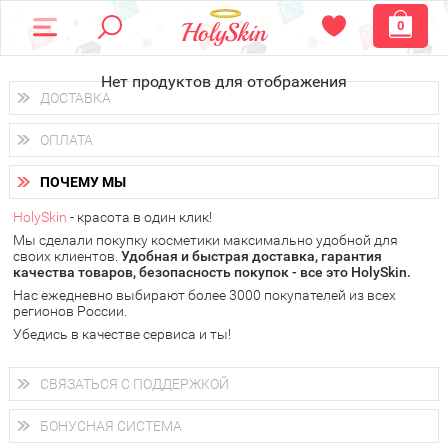
0
Нет продуктов для отображения
ДОСТАВКА
Доставка осуществляется
по всем городам России.
ОПЛАТА
Вы можете выбрать доставку курьером, Почтой России или
получить заказ в пунктах выдачи PickPoint или пункте
Вы можете оплатить свой заказ любым удобным способом:
самовывоза.
ПОЧЕМУ МЫ
наличными деньгами (
QIWI, ЮMoney, WebMoney
);
В 20 городах России доставка осуществляется уже
на
через интернет-банк (Альфа-банк, Сбербанк) и другими
следующий день.
HolySkin
- красота в один клик!
электронными способами.
Мы сделали покупку косметики максимально удобной для
у Вас всегда есть возможность получить
бесплатную
своих клиентов.
доставку от HolySkin.
Удобная и быстрая доставка, гарантия
качества товаров, безопасность покупок - все это HolySkin.
подробнее об условиях доставки и оплаты в Вашем городе
Нас ежедневно выбирают более 3000 покупателей из всех
регионов России.
Убедись в качестве сервиса и ты!
СВЯЗАТЬСЯ С ПОДДЕРЖКОЙ
+7 (800) 707-24-55
Мы будем рады ответить на все Ваши вопросы по работе
БОНУСНАЯ СИСТЕМА
магазина, проконсультировать по товарам, рассказать о