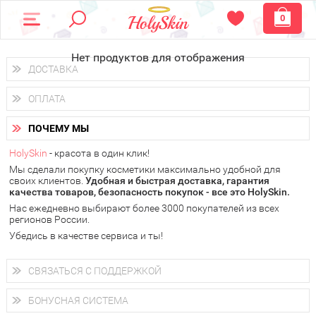
0
Нет продуктов для отображения
ДОСТАВКА
Доставка осуществляется
по всем городам России.
ОПЛАТА
Вы можете выбрать доставку курьером, Почтой России или
получить заказ в пунктах выдачи PickPoint или пункте
Вы можете оплатить свой заказ любым удобным способом:
самовывоза.
ПОЧЕМУ МЫ
наличными деньгами (
QIWI, ЮMoney, WebMoney
);
В 20 городах России доставка осуществляется уже
на
через интернет-банк (Альфа-банк, Сбербанк) и другими
следующий день.
HolySkin
- красота в один клик!
электронными способами.
Мы сделали покупку косметики максимально удобной для
у Вас всегда есть возможность получить
бесплатную
своих клиентов.
доставку от HolySkin.
Удобная и быстрая доставка, гарантия
качества товаров, безопасность покупок - все это HolySkin.
подробнее об условиях доставки и оплаты в Вашем городе
Нас ежедневно выбирают более 3000 покупателей из всех
регионов России.
Убедись в качестве сервиса и ты!
СВЯЗАТЬСЯ С ПОДДЕРЖКОЙ
+7 (800) 707-24-55
Мы будем рады ответить на все Ваши вопросы по работе
БОНУСНАЯ СИСТЕМА
магазина, проконсультировать по товарам, рассказать о