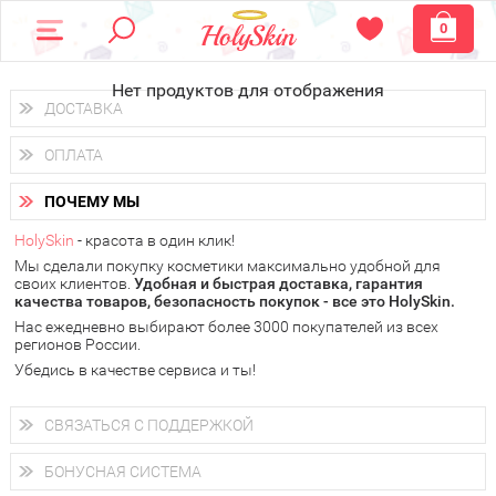
0
Нет продуктов для отображения
ДОСТАВКА
Доставка осуществляется
по всем городам России.
ОПЛАТА
Вы можете выбрать доставку курьером, Почтой России или
получить заказ в пунктах выдачи PickPoint или пункте
Вы можете оплатить свой заказ любым удобным способом:
самовывоза.
ПОЧЕМУ МЫ
наличными деньгами (
QIWI, ЮMoney, WebMoney
);
В 20 городах России доставка осуществляется уже
на
через интернет-банк (Альфа-банк, Сбербанк) и другими
следующий день.
HolySkin
- красота в один клик!
электронными способами.
Мы сделали покупку косметики максимально удобной для
у Вас всегда есть возможность получить
бесплатную
своих клиентов.
доставку от HolySkin.
Удобная и быстрая доставка, гарантия
качества товаров, безопасность покупок - все это HolySkin.
подробнее об условиях доставки и оплаты в Вашем городе
Нас ежедневно выбирают более 3000 покупателей из всех
регионов России.
Убедись в качестве сервиса и ты!
СВЯЗАТЬСЯ С ПОДДЕРЖКОЙ
+7 (800) 707-24-55
Мы будем рады ответить на все Ваши вопросы по работе
БОНУСНАЯ СИСТЕМА
магазина, проконсультировать по товарам, рассказать о