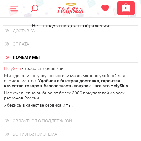
0
Нет продуктов для отображения
ДОСТАВКА
Доставка осуществляется
по всем городам России.
ОПЛАТА
Вы можете выбрать доставку курьером, Почтой России или
получить заказ в пунктах выдачи PickPoint или пункте
Вы можете оплатить свой заказ любым удобным способом:
самовывоза.
ПОЧЕМУ МЫ
наличными деньгами (
QIWI, ЮMoney, WebMoney
);
В 20 городах России доставка осуществляется уже
на
через интернет-банк (Альфа-банк, Сбербанк) и другими
следующий день.
HolySkin
- красота в один клик!
электронными способами.
Мы сделали покупку косметики максимально удобной для
у Вас всегда есть возможность получить
бесплатную
своих клиентов.
доставку от HolySkin.
Удобная и быстрая доставка, гарантия
качества товаров, безопасность покупок - все это HolySkin.
подробнее об условиях доставки и оплаты в Вашем городе
Нас ежедневно выбирают более 3000 покупателей из всех
регионов России.
Убедись в качестве сервиса и ты!
СВЯЗАТЬСЯ С ПОДДЕРЖКОЙ
+7 (800) 707-24-55
Мы будем рады ответить на все Ваши вопросы по работе
БОНУСНАЯ СИСТЕМА
магазина, проконсультировать по товарам, рассказать о