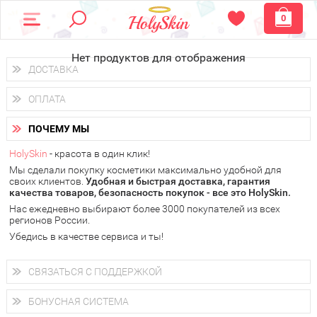
0
Нет продуктов для отображения
ДОСТАВКА
Доставка осуществляется
по всем городам России.
ОПЛАТА
Вы можете выбрать доставку курьером, Почтой России или
получить заказ в пунктах выдачи PickPoint или пункте
Вы можете оплатить свой заказ любым удобным способом:
самовывоза.
ПОЧЕМУ МЫ
наличными деньгами (
QIWI, ЮMoney, WebMoney
);
В 20 городах России доставка осуществляется уже
на
через интернет-банк (Альфа-банк, Сбербанк) и другими
следующий день.
HolySkin
- красота в один клик!
электронными способами.
Мы сделали покупку косметики максимально удобной для
у Вас всегда есть возможность получить
бесплатную
своих клиентов.
доставку от HolySkin.
Удобная и быстрая доставка, гарантия
качества товаров, безопасность покупок - все это HolySkin.
подробнее об условиях доставки и оплаты в Вашем городе
Нас ежедневно выбирают более 3000 покупателей из всех
регионов России.
Убедись в качестве сервиса и ты!
СВЯЗАТЬСЯ С ПОДДЕРЖКОЙ
+7 (800) 707-24-55
Мы будем рады ответить на все Ваши вопросы по работе
БОНУСНАЯ СИСТЕМА
магазина, проконсультировать по товарам, рассказать о