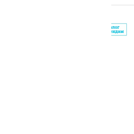
можете п
Также до
социальн