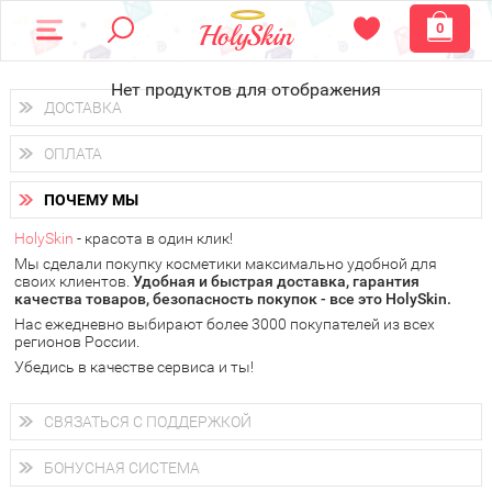
0
Нет продуктов для отображения
ДОСТАВКА
Доставка осуществляется
по всем городам России.
ОПЛАТА
Вы можете выбрать доставку курьером, Почтой России или
получить заказ в пунктах выдачи PickPoint или пункте
Вы можете оплатить свой заказ любым удобным способом:
самовывоза.
ПОЧЕМУ МЫ
наличными деньгами (
QIWI, ЮMoney, WebMoney
);
В 20 городах России доставка осуществляется уже
на
через интернет-банк (Альфа-банк, Сбербанк) и другими
следующий день.
HolySkin
- красота в один клик!
электронными способами.
Мы сделали покупку косметики максимально удобной для
у Вас всегда есть возможность получить
бесплатную
своих клиентов.
доставку от HolySkin.
Удобная и быстрая доставка, гарантия
качества товаров, безопасность покупок - все это HolySkin.
подробнее об условиях доставки и оплаты в Вашем городе
Нас ежедневно выбирают более 3000 покупателей из всех
регионов России.
Убедись в качестве сервиса и ты!
СВЯЗАТЬСЯ С ПОДДЕРЖКОЙ
+7 (800) 707-24-55
Мы будем рады ответить на все Ваши вопросы по работе
БОНУСНАЯ СИСТЕМА
магазина, проконсультировать по товарам, рассказать о