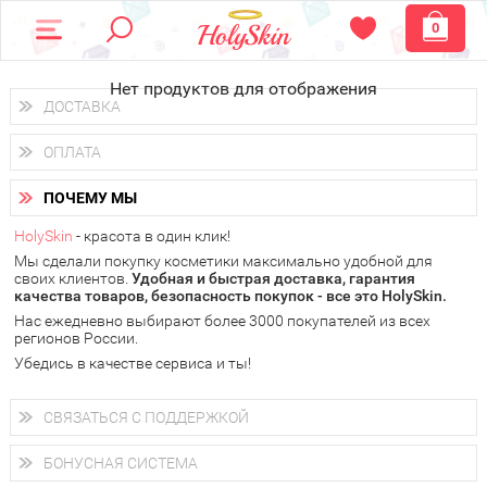
0
Нет продуктов для отображения
ДОСТАВКА
Доставка осуществляется
по всем городам России.
ОПЛАТА
Вы можете выбрать доставку курьером, Почтой России или
получить заказ в пунктах выдачи PickPoint или пункте
Вы можете оплатить свой заказ любым удобным способом:
самовывоза.
ПОЧЕМУ МЫ
наличными деньгами (
QIWI, ЮMoney, WebMoney
);
В 20 городах России доставка осуществляется уже
на
через интернет-банк (Альфа-банк, Сбербанк) и другими
следующий день.
HolySkin
- красота в один клик!
электронными способами.
Мы сделали покупку косметики максимально удобной для
у Вас всегда есть возможность получить
бесплатную
своих клиентов.
доставку от HolySkin.
Удобная и быстрая доставка, гарантия
качества товаров, безопасность покупок - все это HolySkin.
подробнее об условиях доставки и оплаты в Вашем городе
Нас ежедневно выбирают более 3000 покупателей из всех
регионов России.
Убедись в качестве сервиса и ты!
СВЯЗАТЬСЯ С ПОДДЕРЖКОЙ
+7 (800) 707-24-55
Мы будем рады ответить на все Ваши вопросы по работе
БОНУСНАЯ СИСТЕМА
магазина, проконсультировать по товарам, рассказать о