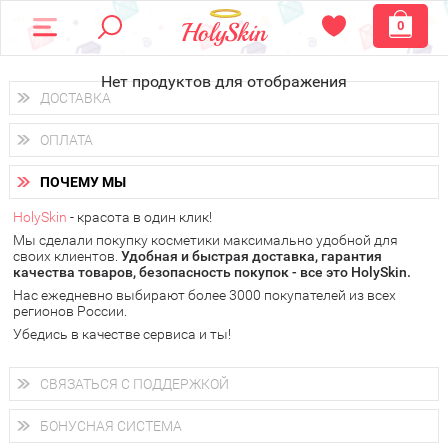
0
Нет продуктов для отображения
ДОСТАВКА
Доставка осуществляется
по всем городам России.
ОПЛАТА
Вы можете выбрать доставку курьером, Почтой России или
получить заказ в пунктах выдачи PickPoint или пункте
Вы можете оплатить свой заказ любым удобным способом:
самовывоза.
ПОЧЕМУ МЫ
наличными деньгами (
QIWI, ЮMoney, WebMoney
);
В 20 городах России доставка осуществляется уже
на
через интернет-банк (Альфа-банк, Сбербанк) и другими
следующий день.
HolySkin
- красота в один клик!
электронными способами.
Мы сделали покупку косметики максимально удобной для
у Вас всегда есть возможность получить
бесплатную
своих клиентов.
доставку от HolySkin.
Удобная и быстрая доставка, гарантия
качества товаров, безопасность покупок - все это HolySkin.
подробнее об условиях доставки и оплаты в Вашем городе
Нас ежедневно выбирают более 3000 покупателей из всех
регионов России.
Убедись в качестве сервиса и ты!
СВЯЗАТЬСЯ С ПОДДЕРЖКОЙ
+7 (800) 707-24-55
Мы будем рады ответить на все Ваши вопросы по работе
БОНУСНАЯ СИСТЕМА
магазина, проконсультировать по товарам, рассказать о