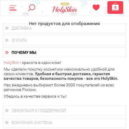
0
Нет продуктов для отображения
ДОСТАВКА
Доставка осуществляется
по всем городам России.
ОПЛАТА
Вы можете выбрать доставку курьером, Почтой России или
получить заказ в пунктах выдачи PickPoint или пункте
Вы можете оплатить свой заказ любым удобным способом:
самовывоза.
ПОЧЕМУ МЫ
наличными деньгами (
QIWI, ЮMoney, WebMoney
);
В 20 городах России доставка осуществляется уже
на
через интернет-банк (Альфа-банк, Сбербанк) и другими
следующий день.
HolySkin
- красота в один клик!
электронными способами.
Мы сделали покупку косметики максимально удобной для
у Вас всегда есть возможность получить
бесплатную
своих клиентов.
доставку от HolySkin.
Удобная и быстрая доставка, гарантия
качества товаров, безопасность покупок - все это HolySkin.
подробнее об условиях доставки и оплаты в Вашем городе
Нас ежедневно выбирают более 3000 покупателей из всех
регионов России.
Убедись в качестве сервиса и ты!
СВЯЗАТЬСЯ С ПОДДЕРЖКОЙ
+7 (800) 707-24-55
Мы будем рады ответить на все Ваши вопросы по работе
БОНУСНАЯ СИСТЕМА
магазина, проконсультировать по товарам, рассказать о