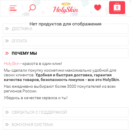
0
Нет продуктов для отображения
ДОСТАВКА
Доставка осуществляется
по всем городам России.
ОПЛАТА
Вы можете выбрать доставку курьером, Почтой России или
получить заказ в пунктах выдачи PickPoint или пункте
Вы можете оплатить свой заказ любым удобным способом:
самовывоза.
ПОЧЕМУ МЫ
наличными деньгами (
QIWI, ЮMoney, WebMoney
);
В 20 городах России доставка осуществляется уже
на
через интернет-банк (Альфа-банк, Сбербанк) и другими
следующий день.
HolySkin
- красота в один клик!
электронными способами.
Мы сделали покупку косметики максимально удобной для
у Вас всегда есть возможность получить
бесплатную
своих клиентов.
доставку от HolySkin.
Удобная и быстрая доставка, гарантия
качества товаров, безопасность покупок - все это HolySkin.
подробнее об условиях доставки и оплаты в Вашем городе
Нас ежедневно выбирают более 3000 покупателей из всех
регионов России.
Убедись в качестве сервиса и ты!
СВЯЗАТЬСЯ С ПОДДЕРЖКОЙ
+7 (800) 707-24-55
Мы будем рады ответить на все Ваши вопросы по работе
БОНУСНАЯ СИСТЕМА
магазина, проконсультировать по товарам, рассказать о