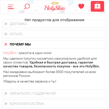
0
Нет продуктов для отображения
ДОСТАВКА
Доставка осуществляется
по всем городам России.
ОПЛАТА
Вы можете выбрать доставку курьером, Почтой России или
получить заказ в пунктах выдачи PickPoint или пункте
Вы можете оплатить свой заказ любым удобным способом:
самовывоза.
ПОЧЕМУ МЫ
наличными деньгами (
QIWI, ЮMoney, WebMoney
);
В 20 городах России доставка осуществляется уже
на
через интернет-банк (Альфа-банк, Сбербанк) и другими
следующий день.
HolySkin
- красота в один клик!
электронными способами.
Мы сделали покупку косметики максимально удобной для
у Вас всегда есть возможность получить
бесплатную
своих клиентов.
доставку от HolySkin.
Удобная и быстрая доставка, гарантия
качества товаров, безопасность покупок - все это HolySkin.
подробнее об условиях доставки и оплаты в Вашем городе
Нас ежедневно выбирают более 3000 покупателей из всех
регионов России.
Убедись в качестве сервиса и ты!
СВЯЗАТЬСЯ С ПОДДЕРЖКОЙ
+7 (800) 707-24-55
Мы будем рады ответить на все Ваши вопросы по работе
БОНУСНАЯ СИСТЕМА
магазина, проконсультировать по товарам, рассказать о